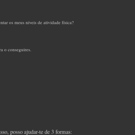
tar os meus níveis de atividade física?
ra o conseguires.
asso, posso ajudar-te de 3 formas: