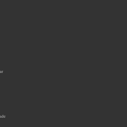
ar
dade