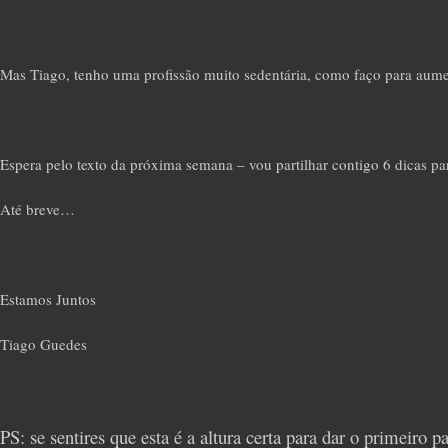
Mas Tiago, tenho uma profissão muito sedentária, como faço para aumen
Espera pelo texto da próxima semana – vou partilhar contigo 6 dicas pa
Até breve…
Estamos Juntos
Tiago Guedes
PS: se sentires que esta é a altura certa para dar o primeiro p