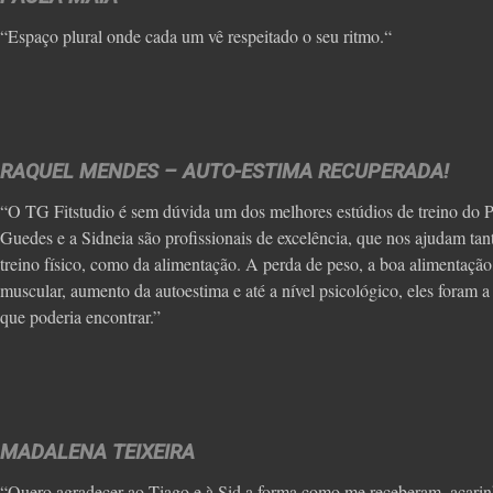
“Espaço plural onde cada um vê respeitado o seu ritmo.“
RAQUEL MENDES – AUTO-ESTIMA RECUPERADA!
“O TG Fitstudio é sem dúvida um dos melhores estúdios de treino do 
Guedes e a Sidneia são profissionais de excelência, que nos ajudam tan
treino físico, como da alimentação. A perda de peso, a boa alimentaçã
muscular, aumento da autoestima e até a nível psicológico, eles foram 
que poderia encontrar.”
MADALENA TEIXEIRA
“Quero agradecer ao Tiago e à Sid a forma como me receberam, acarin