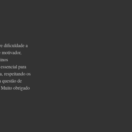
e dificuldade a
e motivador,
einos
essencial para
a, respeitando os
a questão de
. Muito obrigado