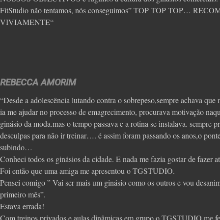
FitStudio não tentamos, nós conseguimos” TOP TOP TOP… RE
VIVIAMENTE“
REBECCA AMORIM
“Desde a adolescência lutando contra o sobrepeso,sempre achava que 
ia me ajudar no processo de emagrecimento, procurava motivação naqu
ginásio da moda.mas o tempo passava e a rotina se instalava. sempre p
desculpas para não ir treinar…. é assim foram passando os anos,o pont
subindo…
Conheci todos os ginásios da cidade. E nada me fazia gostar de fazer ati
Foi então que uma amiga me apresentou o TGSTUDIO.
Pensei comigo ” Vai ser mais um ginásio como os outros e vou desanim
primeiro mês”.
Estava errada!
Com treinos privados e aulas dinâmicas em grupo,o TGSTUDIO me fez