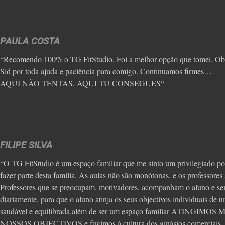
PAULA COSTA
“Recomendo 100% o TG FitStudio. Foi a melhor opção que tomei. Ob
Sid por toda ajuda e paciência para comigo. Continuamos firmes…
AQUI NÃO TENTAS, AQUI TU CONSEGUES“
FILIPE SILVA
“O TG FitStudio é um espaço familiar que me sinto um privilegiado por
fazer parte desta família. As aulas não são monótonas, e os professore
Professores que se preocupam, motivadores, acompanham o aluno e se
diariamente, para que o aluno atinja os seus objectivos individuais de 
saudável e equilibrada.além de ser um espaço familiar ATINGIMO
NOSSOS OBJECTIVOS e fugimos á cultura dos ginásios comerciais