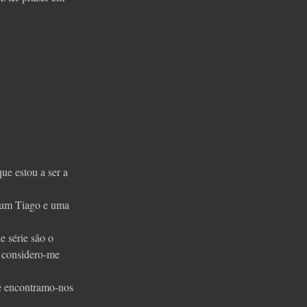
ue estou a ser a
e um Tiago e uma
e série são o
 considero-me
 e encontramo-nos