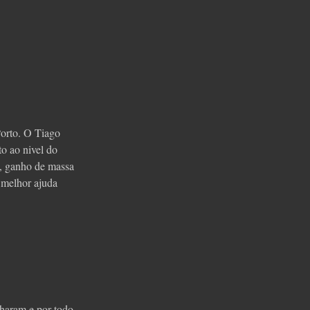
Porto. O Tiago
to ao nivel do
o, ganho de massa
a melhor ajuda
haram e por todo