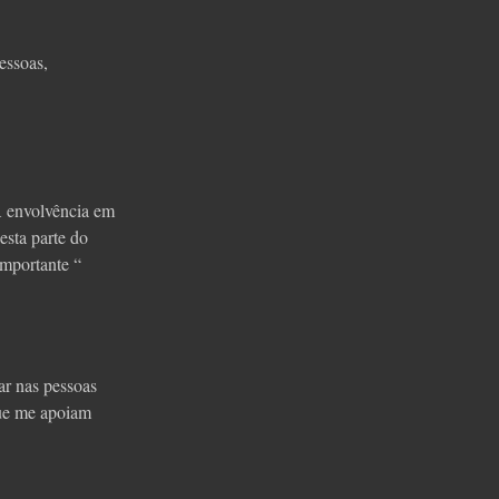
essoas,
A envolvência em
esta parte do
importante “
ar nas pessoas
que me apoiam