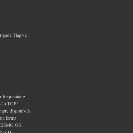
rigada Tiago e
 frequentar e
s são TOP!
mpre disponíveis
uma forma
S MESMO OS
. No TG