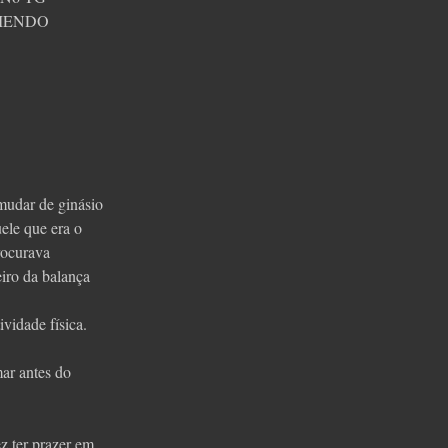
COMENDO
mudar de ginásio
ele que era o
rocurava
eiro da balança
vidade física.
ar antes do
 ter prazer em