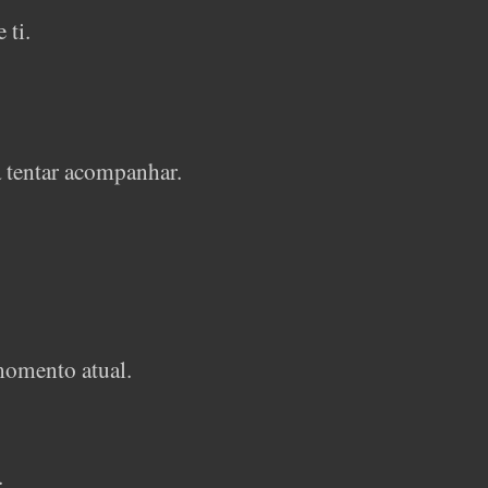
 ti.
a tentar acompanhar.
 momento atual.
.