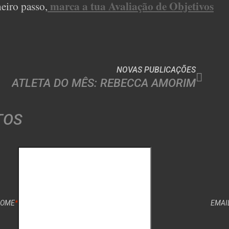
marca a tua Avaliação de Objetivos
meiro passo,
NOVAS PUBLICAÇÕES
ATLETA DO MÊS: REBECCA AMORIM
TOS
OME
*
EMAI