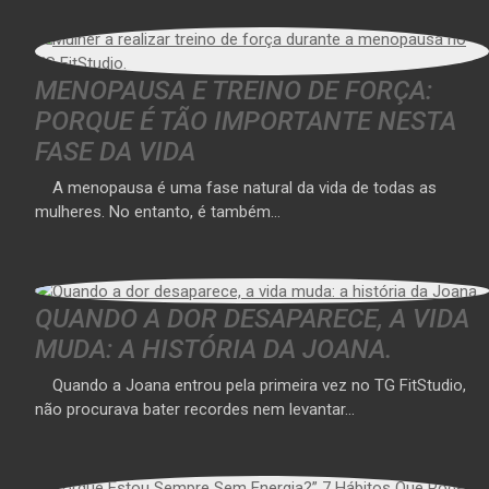
MENOPAUSA E TREINO DE FORÇA:
PORQUE É TÃO IMPORTANTE NESTA
FASE DA VIDA
A menopausa é uma fase natural da vida de todas as
mulheres. No entanto, é também…
QUANDO A DOR DESAPARECE, A VIDA
MUDA: A HISTÓRIA DA JOANA.
Quando a Joana entrou pela primeira vez no TG FitStudio,
não procurava bater recordes nem levantar…