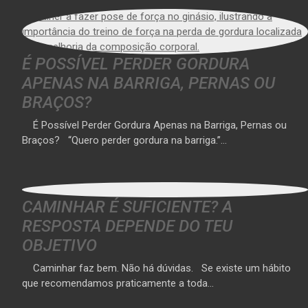
É POSSÍVEL PERDER GORDURA
APENAS NA BARRIGA, PERNAS OU
BRAÇOS?
É Possível Perder Gordura Apenas na Barriga, Pernas ou
Braços? “Quero perder gordura na barriga.”…
CAMINHAR É SUFICIENTE? A
RESPOSTA DEPENDE DO TEU
OBJETIVO
Caminhar faz bem. Não há dúvidas. Se existe um hábito
que recomendamos praticamente a toda…