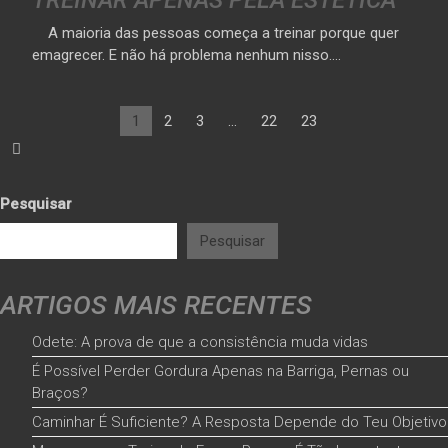
TREINAR APENAS PELA ESTÉTICA
A maioria das pessoas começa a treinar porque quer
emagrecer. E não há problema nenhum nisso.…
1
2
3
…
22
23
Pesquisar
Pesquisar
ARTIGOS MAIS RECENTES
Odete: A prova de que a consistência muda vidas
É Possível Perder Gordura Apenas na Barriga, Pernas ou
Braços?
Caminhar É Suficiente? A Resposta Depende do Teu Objetivo