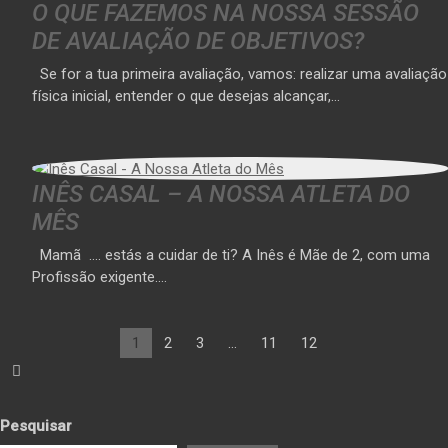
O QUE FAZEMOS NA NOSSA SESSÃO
DE AVALIAÇÃO DE OBJETIVOS?
Se for a tua primeira avaliação, vamos: realizar uma avaliação
física inicial, entender o que desejas alcançar,…
INÊS CASAL – A NOSSA ATLETA DO
MÊS
Mamã …. estás a cuidar de ti? A Inês é Mãe de 2, com uma
Profissão exigente.…
1
2
3
…
11
12
Pesquisar